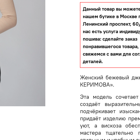
Данный товар вы можете
нашем бутике в Москве 
Ленинский проспект, 60/
нас есть услуга индивид
пошива: сделайте заказ
понравившегося товара,
свяжемся с вами для со
деталей.
Женский бежевый дж
КЕРИМОВА».
Эта модель сочетает
создаёт выразительн
подчёркивает изыска
придаёт изделию прем
уют, а вискоза обес
мастера тщательно 
стильным и удобным о