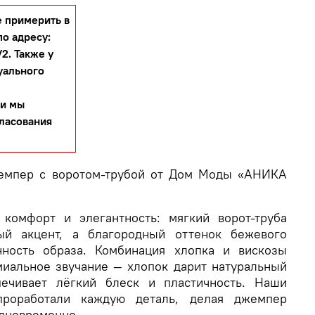
 примерить в
по адресу:
2. Также у
уального
 и мы
гласования
емпер с воротом-трубой от Дом Моды «АНИКА
 комфорт и элегантность: мягкий ворот-труба
ый акцент, а благородный оттенок бежевого
нность образа. Комбинация хлопка и вискозы
иальное звучание — хлопок дарит натуральный
печивает лёгкий блеск и пластичность. Наши
проработали каждую деталь, делая джемпер
дновременно.