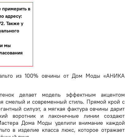
 примерить в
по адресу:
2. Также у
уального
 и мы
гласования
пальто из 100% овчины от Дом Моды «АНИКА
ттенок делает модель эффектным акцентом
ая смелый и современный стиль. Прямой крой с
гантный силуэт, а мягкая фактура овчины дарит
кий воротник и лаконичные линии создают
Мастера Дома Моды уделили внимание каждой
льто в изделие класса люкс, которое отражает
чённый вкус.