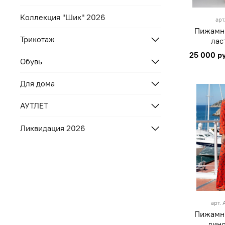
Коллекция "Шик" 2026
арт
Пижамн
Трикотаж
лас
25 000 р
Обувь
Для дома
АУТЛЕТ
Ликвидация 2026
S
M
ора
арт.
Пижамн
дин