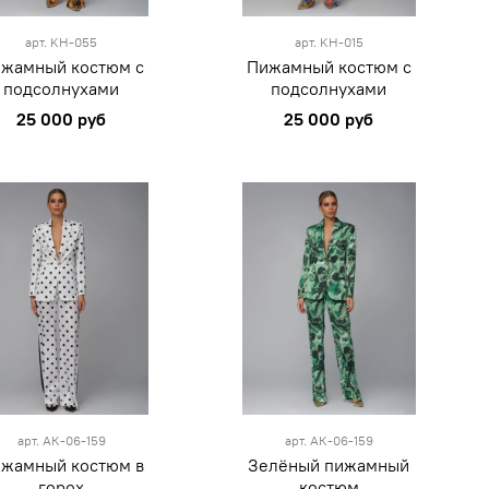
синий
черный
арт.
KH-055
арт.
KH-015
жамный костюм с
Пижамный костюм c
подсолнухами
подсолнухами
25 000 руб
25 000 руб
S
L
S
M
L
XL
белый
зеленый
арт.
АК-06-159
арт.
АК-06-159
жамный костюм в
Зелёный пижамный
горох
костюм