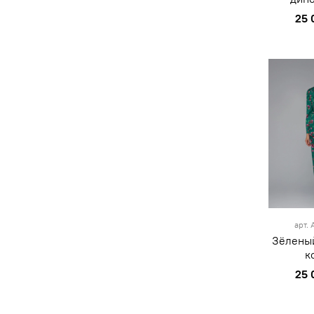
25 
S
M
зе
арт.
Зёлены
к
25 