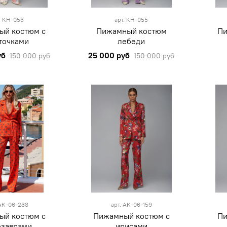
M
S
M
XXL
.
KH-053
арт.
KH-055
ый костюм с
Пижамный костюм
Пи
точками
лебеди
уб
25 000 руб
150 000 руб
150 000 руб
L
XL
XXL
XS
S
M
L
нжевый
XL
АК-06-238
арт.
АК-06-159
ый костюм с
Пижамный костюм с
Пи
озаврами
ирисами