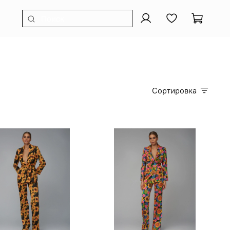
Сортировка
M
L
XL
S
M
L
XL