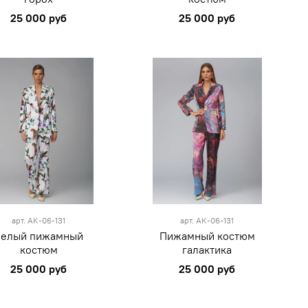
25 000 руб
25 000 руб
M
L
XL
S
M
L
XL
зеленый
зеленый
арт.
AK-06-131
арт.
AK-06-131
Белый пижамный
Пижамный костюм
костюм
галактика
25 000 руб
25 000 руб