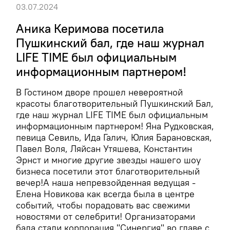
03.07.2024
Аника Керимова посетила
Пушкинский бал, где наш журнал
LIFE TIME был официальным
информационным партнером!
В Гостином дворе прошел невероятной
красоты благотворительный Пушкинский Бал,
где наш журнал LIFE TIME был официальным
информационным партнером! Яна Рудковская,
певица Севиль, Ида Галич, Юлия Барановская,
Павел Воля, Ляйсан Утяшева, Константин
Эрнст и многие другие звезды нашего шоу
бизнеса посетили этот благотворительный
вечер!А наша непревзойденная ведущая -
Елена Новикова как всегда была в центре
событий, чтобы порадовать вас свежими
новостями от селебрити! Организаторами
бала стали корпорация "Синергия" во главе с