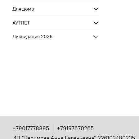
Для дома
АУТЛЕТ
Ликвидация 2026
+79017778895
+79197670265
ИП "Керимова Анна Евгеньевна" 226102480235