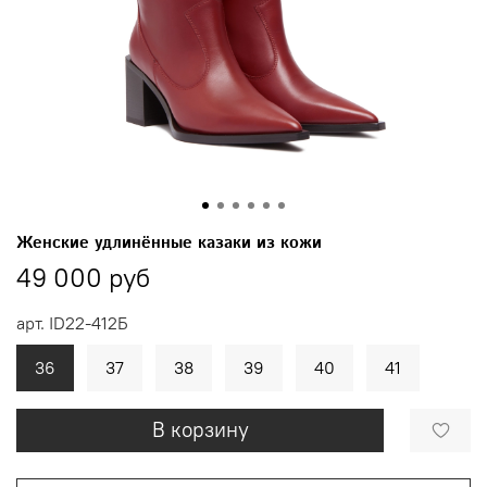
Женские удлинённые казаки из кожи
49 000 руб
арт.
ID22-412Б
36
37
38
39
40
41
В корзину