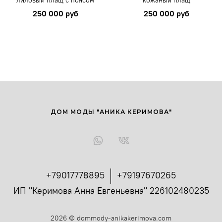
лиловый плащ с поясом
кожаный плащ
250 000 руб
250 000 руб
ДОМ МОДЫ "АНИКА КЕРИМОВА"
+79017778895
+79197670265
ИП "Керимова Анна Евгеньевна" 226102480235
2026
©
dommody-anikakerimova.com