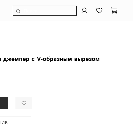
 джемпер с V-образным вырезом
лик