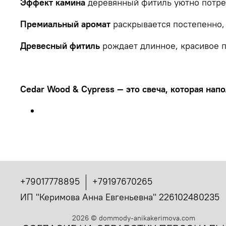
Эффект камина
деревянный фитиль уютно потрес
Премиальный аромат
раскрывается постепенно, 
Древесный фитиль
рождает длинное, красивое п
Cedar Wood & Cypress — это свеча, которая нап
+79017778895
+79197670265
ИП "Керимова Анна Евгеньевна" 226102480235
2026
©
dommody-anikakerimova.com