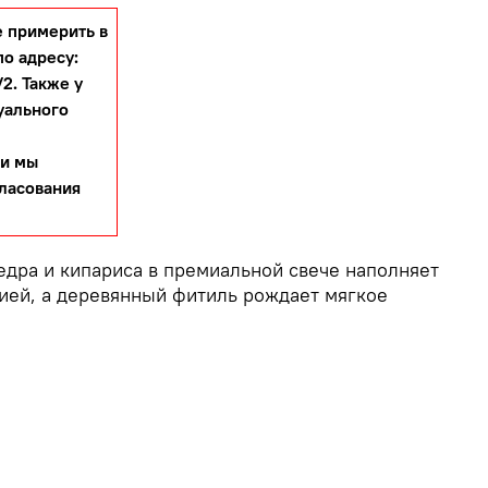
 примерить в
по адресу:
2. Также у
уального
 и мы
гласования
едра и кипариса в премиальной свече наполняет
ией, а деревянный фитиль рождает мягкое