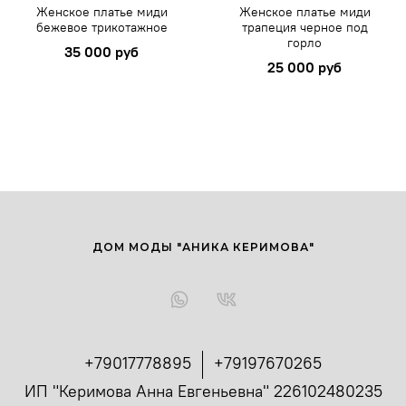
Женское платье миди
Женское платье миди
бежевое трикотажное
трапеция черное под
горло
35 000 руб
25 000 руб
ДОМ МОДЫ "АНИКА КЕРИМОВА"
+79017778895
+79197670265
ИП "Керимова Анна Евгеньевна" 226102480235