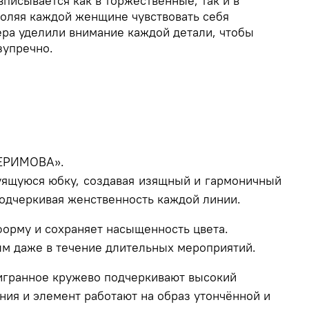
вписывается как в торжественные, так и в
воляя каждой женщине чувствовать себя
ера уделили внимание каждой детали, чтобы
езупречно.
 КЕРИМОВА».
руящуюся юбку, создавая изящный и гармоничный
 подчеркивая женственность каждой линии.
форму и сохраняет насыщенность цвета.
ным даже в течение длительных мероприятий.
лигранное кружево подчеркивают высокий
ния и элемент работают на образ утончённой и