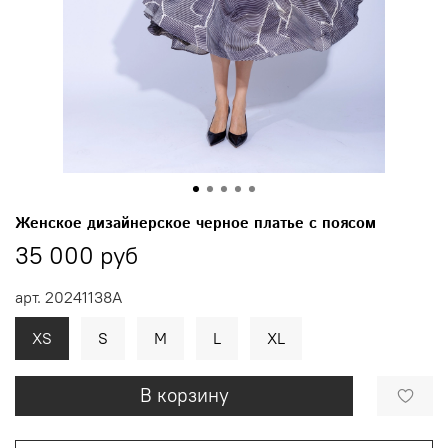
Женское дизайнерское черное платье с поясом
35 000 руб
арт.
20241138A
XS
S
M
L
XL
В корзину