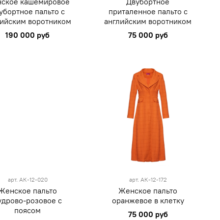
ское кашемировое
Двубортное
убортное пальто с
приталенное пальто с
лийским воротником
английским воротником
190 000 руб
75 000 руб
M
XXL
M
L
арт.
АК-12-020
арт.
АК-12-172
Женское пальто
Женское пальто
удрово-розовое с
оранжевое в клетку
поясом
75 000 руб