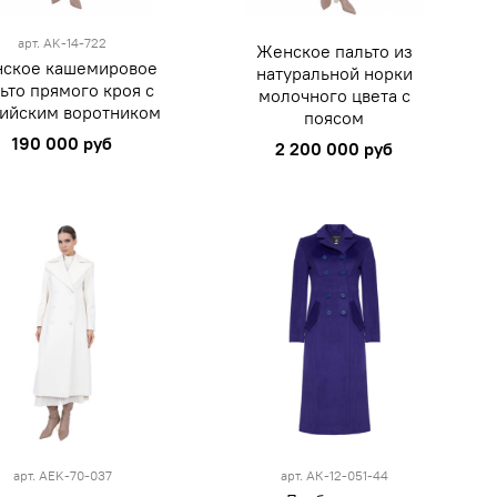
M
пошив
арт.
AK-14-722
Женское пальто из
ское кашемировое
натуральной норки
ьто прямого кроя с
молочного цвета с
лийским воротником
поясом
190 000 руб
2 200 000 руб
M
44
арт.
AEK-70-037
арт.
АК-12-051-44