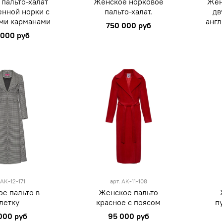
пальто-халат
Женское норковое
Жен
енной норки с
пальто-халат.
дв
ми карманами
анг
750 000 руб
 000 руб
M
L
красный
.
АК-12-171
арт.
AK-11-108
е пальто в
Женское пальто
летку
красное с поясом
п
000 руб
95 000 руб