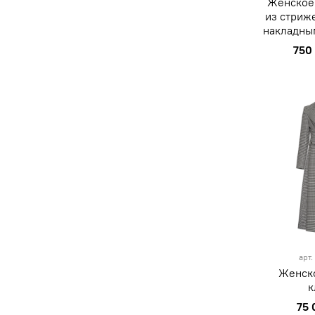
Женское 
из стриж
накладны
750
M
арт
Женско
к
75 