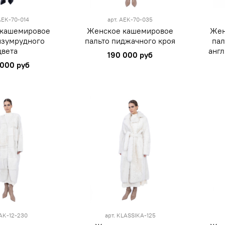
M
M
АЕК-70-014
арт.
AEK-70-035
 кашемировое
Женское кашемировое
Жен
изумрудного
пальто пиджачного кроя
пал
цвета
анг
190 000 руб
 000 руб
esize
XS
AK-12-230
арт.
KLASSIKA-125