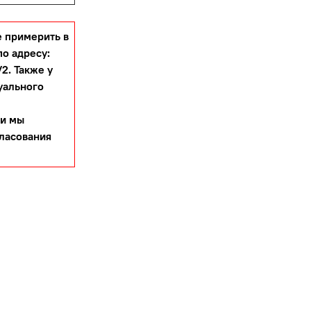
 примерить в
по адресу:
2. Также у
уального
 и мы
гласования