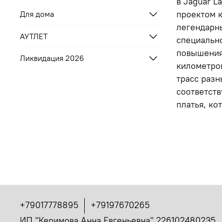
в Jaguar L
проектом к
Для дома
легендарн
АУТЛЕТ
специально
повышения 
Ликвидация 2026
километро
трасс разн
соответств
платья, ко
+79017778895
+79197670265
ИП "Керимова Анна Евгеньевна" 226102480235