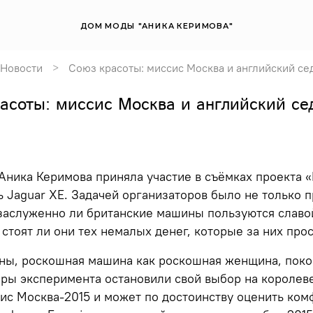
ДОМ МОДЫ "АНИКА КЕРИМОВА"
Новости
Союз красоты: миссис Москва и английский се
асоты: миссис Москва и английский се
ника Керимова приняла участие в съёмках проекта «
 Jaguar XE. Задачей организаторов было не только п
заслуженно ли британские машины пользуются славой
 стоят ли они тех немалых денег, которые за них пр
ы, роскошная машина как роскошная женщина, покор
ры эксперимента остановили свой выбор на королеве
ис Москва-2015 и может по достоинству оценить ком