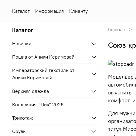
Каталог
Информация
Клиенту
Каталог
Главная
Новинки
Союз кр
Пошив от Аники Керимовой
Императорский текстиль от
Модельер А
Аники Керимовой
автомобиль
Верхняя одежда
выяснить, 
комфорт, и
Коллекция "Шик" 2026
Для мужчин
Трикотаж
организато
титул Мисс
Обувь