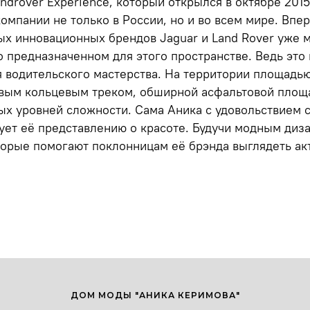
androver Experience, который открылся в октябре 20
омпании не только в России, но и во всем мире. Впе
ых инновационных брендов Jaguar и Land Rover уже 
 предназначенном для этого пространстве. Ведь это 
водительского мастерства. На территории площадью 
вым кольцевым треком, обширной асфальтовой площа
ых уровней сложности. Сама Аника с удовольствием с
ует её представлению о красоте. Будучи модным диз
торые помогают поклонницам её брэнда выглядеть акт
ДОМ МОДЫ "АНИКА КЕРИМОВА"