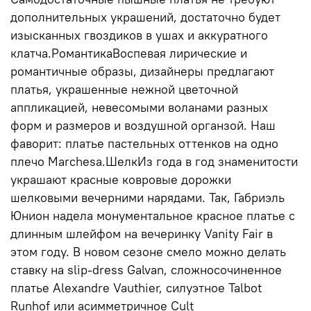
дополнительных украшений, достаточно будет
изысканных гвоздиков в ушах и аккуратного
клатча.РомантикаВоспевая лирические и
романтичные образы, дизайнеры предлагают
платья, украшенные нежной цветочной
аппликацией, невесомыми воланами разных
форм и размеров и воздушной органзой. Наш
фаворит: платье пастельных оттенков на одно
плечо Marchesa.ШелкИз года в год знаменитости
украшают красные ковровые дорожки
шелковыми вечерними нарядами. Так, Габриэль
Юнион надела монументальное красное платье с
длинным шлейфом на вечеринку Vanity Fair в
этом году. В новом сезоне смело можно делать
ставку на slip-dress Galvan, сложносочиненное
платье Alexandre Vauthier, силуэтное Talbot
Runhof или асимметричное Cult