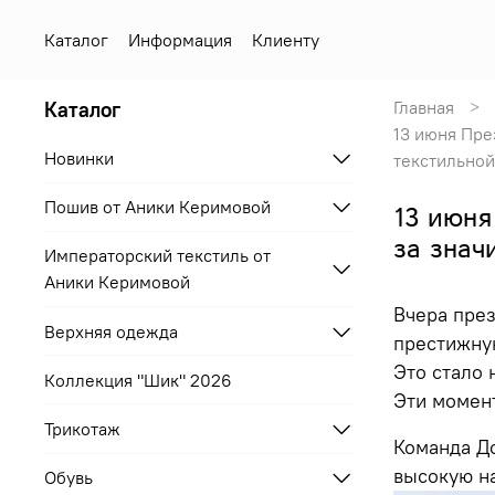
Каталог
Информация
Клиенту
Каталог
Главная
13 июня Пре
Новинки
текстильной
Пошив от Аники Керимовой
13 июня
за знач
Императорский текстиль от
Аники Керимовой
Вчера пре
Верхняя одежда
престижну
Это стало 
Коллекция "Шик" 2026
Эти момент
Трикотаж
Команда До
высокую на
Обувь