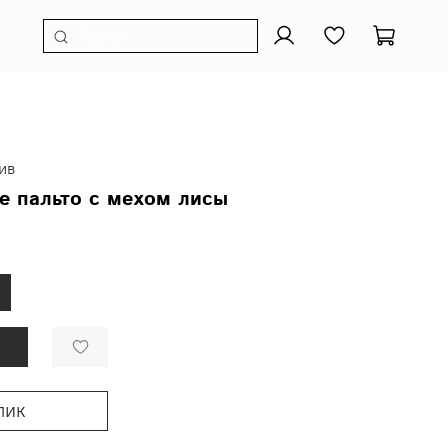
ив
е пальто с мехом лисы
лик