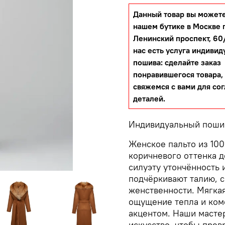
Данный товар вы можете
нашем бутике в Москве 
Ленинский проспект, 60/
нас есть услуга индивид
пошива: сделайте заказ
понравившегося товара,
свяжемся с вами для со
деталей.
Индивидуальный пош
Женское пальто из 10
коричневого оттенка 
силуэту утончённость 
подчёркивают талию, с
женственности. Мягка
ощущение тепла и ком
акцентом. Наши масте
искусство, чтобы прев