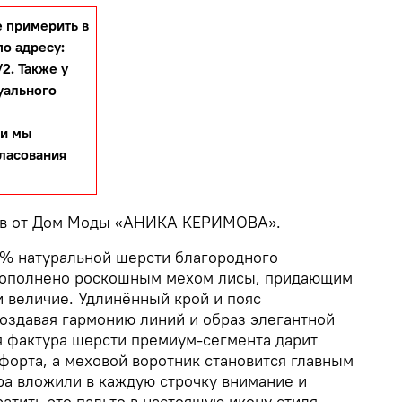
 примерить в
по адресу:
2. Также у
уального
 и мы
гласования
ив от Дом Моды «АНИКА КЕРИМОВА».
0% натуральной шерсти благородного
дополнено роскошным мехом лисы, придающим
и величие. Удлинённый крой и пояс
оздавая гармонию линий и образ элегантной
я фактура шерсти премиум-сегмента дарит
форта, а меховой воротник становится главным
ра вложили в каждую строчку внимание и
ратить это пальто в настоящую икону стиля.