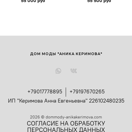
55 000 руб
55 500 руб
ДОМ МОДЫ "АНИКА КЕРИМОВА"
+79017778895
+79197670265
ИП "Керимова Анна Евгеньевна" 226102480235
2026
©
dommody-anikakerimova.com
СОГЛАСИЕ НА ОБРАБОТКУ
ПЕРСОНАЛЬНЫХ ДАННЫХ