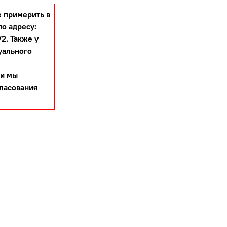
 примерить в
по адресу:
2. Также у
уального
 и мы
гласования